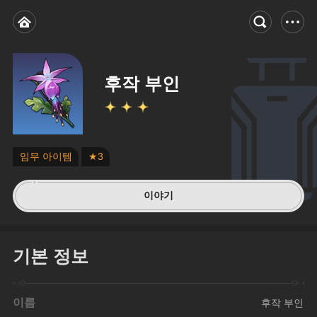
후작 부인
임무 아이템
★3
이야기
기본 정보
이름
후작 부인