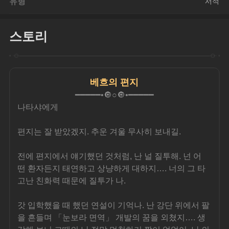
유형
서적
스토리
베흐의 편지
━━━━━•🔘○🔘•━━━━━
나타샤에게
편지는 잘 받았겠지. 추운 겨울 무사히 보내길.
전에 편지에서 얘기했던 것처럼, 난 널 질투해. 넌 어
떤 환자든지 태연하고 상냥하게 대하지…. 너의 그 타
고난 친화력 때문에 질투가 나.
갓 입학했을 때 했던 연설이 기억나. 난 강단 위에서 팔
을 흔들며 「눈보라 면역」 개발의 꿈을 외쳤지…. 생