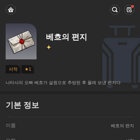
베흐의 편지
서적
★1
나타샤의 오빠 베흐가 설원으로 추방된 후 몰래 보낸 편지다
기본 정보
이름
베흐의 편지