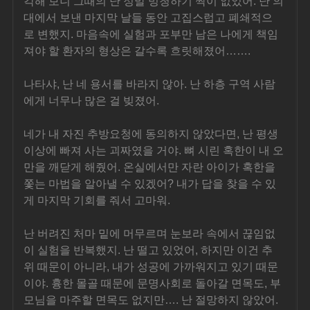
각해 보니 그때의 난 정말 멍청하기 짝이 없었어. 난 의
대에서 보낸 마지막 날들 동안 고집스럽고 폐쇄적으
로 변했지. 마음속에 실험과 포부만 남은 나에게 책임
져야 할 환자의 형상은 갈수록 흐릿해졌어…….
나타샤, 난 네 용서를 바라지 않아. 난 하층 구역 사람
에게 너무나 많은 걸 빚졌어.
네가 내 자진 추방요청에 동의하지 않았다면, 난 평생 
이상에 빠져 사는 괴짜였을 거야. 뼈 시린 혹한이 내 오
만을 깨닫게 해줬어. 온실에서만 자란 아이가 혹한을 
쫓는 마법을 알아낼 수 있겠어? 내가 답을 찾을 수 있
게 마지막 기회를 줘서 고마워.
난 버려진 처마 밑에 머무르며 눈보라 속에서 끊임없
이 실험을 반복했지. 난 떨고 있었어, 하지만 이건 추
위 때문이 아니라, 내가 성공에 가까워지고 있기 때문
이야. 흉한 몰골 때문에 문명사회로 돌아갈 면목도, 부
모님을 마주할 면목도 없지만…. 난 절망하지 않았어. 