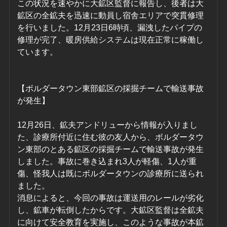
この状況を速やかに大鉱区監督に報告し、後者は大
鉱区の全鉱夫を迅速に動員し宿舎エリアで突貫修理
を行いました。12月23日6時頃、漏洩したパイプの
修理が完了、暖房供給システムは現在正常に稼働し
ています。
【ボルダータウン東部鉱区の採掘チームで輸送事故
が発生】
12月26日、鉱夫アンドリューから情報が入りまし
た、診療所付近に住む彼の友人から、ボルダータウ
ン東部のとある鉱区の採掘チームで輸送事故が発生
しました。事故に巻き込まれ3人が軽傷、1人が重
傷、怪我人は既にボルダータウンの診療所に送られ
ました。
消息によると、今回の事故は運送用のレールが劣化
し、鉱車が転倒したからです。大鉱区監督は全鉱夫
に向けて安全教育を実施し、このような事故が本鉱