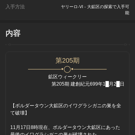
入手方法
ヤリーロ-VI - 大鉱区の探索で入手可
能
内容
第205期
—————•◯•—————
鉱区ウィークリー
第205期 建創紀元699年1█月2█日
【ボルダータウン大鉱区のイワグラシガニの巣を全
て破壊】
11月17日8時現在、ボルダータウン大鉱区にあった
最後のイワグラシガニの巣が破壊された。