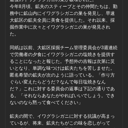
今年8月頃、鉱夫のスティーブとその仲間たちは、勤
務中に鉱山内にイワグラシガニの巣を発見し、早速
大鉱区の鉱夫全員に美食を提供した。それ以来、採
掘作業中に次々とイワグラシガニの巣が発見され
た。
同紙は以前、大鉱区採掘チーム管理委員会が3週連続
で労働者の夕食にイワグラシガニの塩焼きを提供す
ることになったと報じた。予想外の吉報は次第に災
いとなり、単調な味つけは鉱夫たちを苦しませた。
匿名希望の鉱夫が次のように語っている。「作り方
ぐらい変えたらどうだ？なんで毎日塩焼きなん
だ？」これに対する委員会の返事は下記の通りであ
る。「それならあなたがやればいいでしょう。でき
ないのなら黙って食べてください」
鉱夫の間で、イワグラシガニに対する抗議が高まっ
ているが、将来、鉱夫たちがこの味を恋しがって