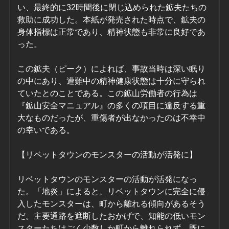
い、最終的に32時間後に閉じ込められた鉱夫たちの
救助に成功した。本紙が発売された時点で、鉱夫の
身体指標は正常であり、精神状態も非常に良好であ
った。
この鉱夫（ピーク）によれば、事故当時は深い眠り
の中にあり、遭難中の精神健康状態は十分に守られ
ていたとのことである。この鉱山労働者の行為は
『鉱山安全マニュアル』の多くの項目に違反する重
大なものだったが、重傷者が出なかったのは不幸中
の幸いである。
【リベットタウンのモンスターの活動が活発に】
リベットタウンのモンスターの活動が活発になっ
た。「地炎」によると、リベットタウンに完全に侵
入したモンスターは、町から離れる傾向があるそう
だ。主要通路を遮断したおかげで、知能の低いモン
スターたちはごく少数しか町から離れられず、既に