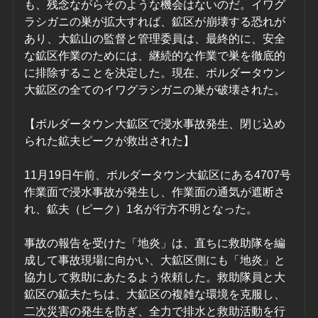
も、残念ながらそのような機会はないのだ。イワグ
ラシガニの巣が拡大すれば、鉱区が崩壊する恐れが
あり、大鉱山の監督と管理委員は、最終的に、安全
な鉱区作業のためには、継続的な作業で巣を徹底的
に排除することを決定した。現在、ボルダータウン
大鉱区の全てのイワグラシガニの巣が破壊された。
【ボルダータウン大鉱区で浸水事故発生、閉じ込め
られた鉱夫ピークが救出された】
11月19日午前、ボルダータウン大鉱区にある4707号
作業面で浸水事故が発生し、作業面の通気が遮断さ
れ、鉱夫（ピーク）1名が行方不明となった。
事故の報告を受けた「地炎」は、直ちに救助隊を編
成して事故現場に向かい、大鉱区側にも「地炎」と
協力して救助にあたるよう依頼した。救助隊員と大
鉱区の鉱夫たちは、大鉱区の複雑な環境を克服し、
二次災害の発生を防ぎ、全力で排水と救助活動を行