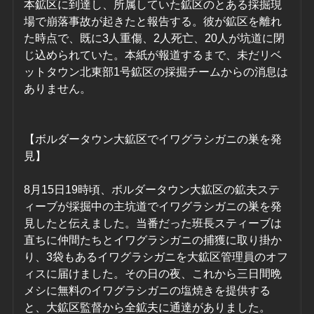
本鉱区に到達し、所属していた鉱区のとある採掘現
場で崩落事故が起きたと報告する。彼が鉱区を離れ
た時点で、既に3人重傷、2人死亡、20人が坑道に閉
じ込められていた。本紙が報道するまで、未だリベ
ットタウン北東部1号鉱区の採掘チームからの消息は
ありません。
【ボルダータウン大鉱区でイワグラシガニの巣を発
見】
8月15日19時頃、ボルダータウン大鉱区の鉱夫ステ
ィーブが採掘中の主坑道でイワグラシガニの巣を発
見したと伝えました。当番だった班長スティーブは
直ちに仲間たちとイワグラシガニの捕獲に取り掛か
り、3袋もあるイワグラシガニを大鉱区管理員のオフ
ィスに届けました。その日の夜、これから三日間晩
メシに無料のイワグラシガニの塩焼きを提供する
と、大鉱区監督から全鉱夫に通達がありました。