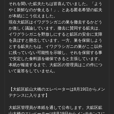
それを聞いた鉱夫たちは皆喜んでいました。「よう
やく新鮮なのが食える！」、とある匿名希望の鉱夫
が本紙にこう伝えました。
現在大鉱区はイワグラシガニの巣を撤去するかどう
か激しく議論しています。撤去に賛同する鉱夫は、
イワグラシガニを野放しにすると鉱区の安全に支障
を及ぼすと懸念しています。一方、巣を保留しよう
とする鉱夫たちは、イワグラシガニの巣がここ以外
に残っていない可能性を示唆し、それを保留する事
で安定した食料源を確保できると主張しています。
本紙が報道するまで、大鉱区の管理員はこの件につ
いて返答をしていません。
【大鉱区鉱山大橋のエレベーターは8月19日からメン
テナンスに入ります】
大鉱区管理員が本紙を通して公布します。大鉱区鉱
山大橋のエレベーターは8月19日からメンテナンスに