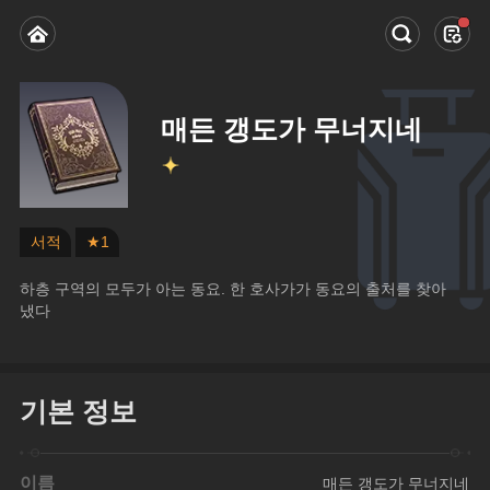
매든 갱도가 무너지네
서적
★1
하층 구역의 모두가 아는 동요. 한 호사가가 동요의 출처를 찾아
냈다
기본 정보
이름
매든 갱도가 무너지네