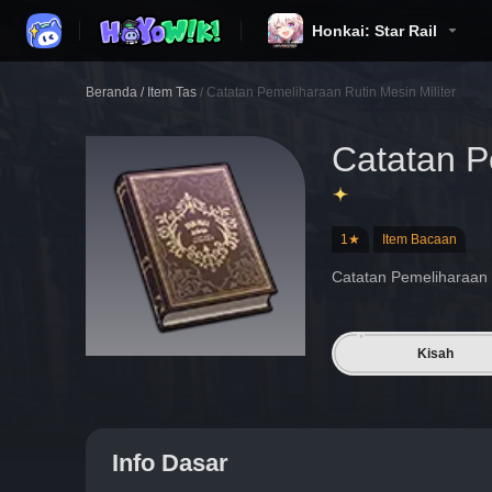
Honkai: Star Rail
Beranda
/
Item Tas
/
Catatan Pemeliharaan Rutin Mesin Militer
Catatan P
1★
Item Bacaan
Catatan Pemeliharaan R
Kisah
Info Dasar