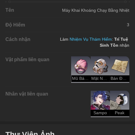
Tên
Máy Khai Khoáng Chạy Bằng Nhiệt
Độ Hiếm
3
Cách nhận
Làm 
Nhiệm Vụ Thám Hiểm
: 
Trí Tuệ 
Sinh Tồn 
nhận
Vật phẩm liên quan
Mũ Bảo Hộ Màu Hồng
Mặt Nạ Thở Chống Bụi
Bản Đồ Kho Báu
Nhân vật liên quan
Sampo
Peak
Thư Viện Ảnh