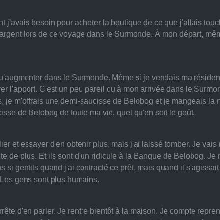
dont j'avais besoin pour acheter la boutique de ce que j'allais tou
l'argent lors de ce voyage dans le Surmonde. À mon départ, même
it qu'augmenter dans le Surmonde. Même si je vendais ma résidenc
yer l'apport. C'est un peu pareil qu'à mon arrivée dans le Surmo
, je m'offrais une demi-saucisse de Belobog et je mangeais la 
ucisse de Belobog de toute ma vie, quel qu'en soit le goût.
ier et essayer d'en obtenir plus, mais j'ai laissé tomber. Je vais
nute de plus. Et ils sont d'un ridicule à la Banque de Belobog. Je
us si gentils quand j'ai contracté ce prêt, mais quand il s'agissa
t. Les gens sont plus humains.
arrête d'en parler. Je rentre bientôt à la maison. Je compte repren