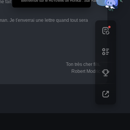
🎉 Bienvenue sur le HoYoWiki de Honkai : Star Rail!
fait que travailler.
an. Je t'enverrai une lettre quand tout sera 
Ton très cher fils,
Robert Modric