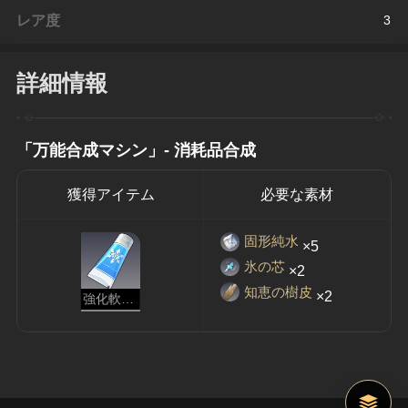
レア度
3
詳細情報
「万能合成マシン」- 消耗品合成
獲得アイテム
必要な素材
固形純水
×5
氷の芯
×2
知恵の樹皮
×2
強化軟膏：氷