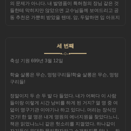
의 문제가 아니다. 내 발명품이 특허청의 장님 같은 것
들한테 막히지만 않았으면 교수님들께 보여드리고 공
동 추천은 가뿐히 받았을 텐데. 암, 두말하면 입 아프지
세 번째
━━━━━•-○-•━━━━━
축성 기원 699년 3월 12일
학술 살롱은 무슨, 멍텅구리들!학술 살롱은 무슨, 멍텅
구리들!
정말이지 두 손 두 발 다 들었다. 내가 어쩌다 이 사람
들이랑 이렇게 시간 낭비를 하게 된 거지? 열 명 중 여
덟이 영구기관 이야기나 하고 있다니. 머리는 장식인 
건가! 한 열 명은 내게 영원의 에너지원을 찾았다느니, 
책은 읽었냐느니 같은 헛소리를 지껄였다. 하나같이 
자기들이 위대한 물리학자라고 소개하지를 않나…. 하