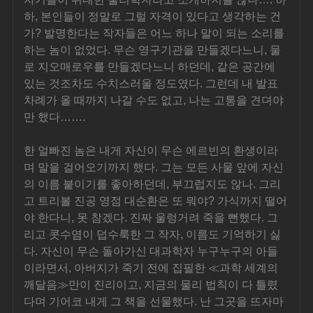
하, 본인들이 정말로 그럴 자격이 있다고 생각하는 건
가? 발명한다는 작자들은 어느 하나 말이 되는 소리를 
하는 놈이 없었다. 무슨 영구기관을 만들겠다느니, 물
로 지오매로우를 만들겠다느니 하던데, 같은 공간에 
있는 것조차도 수치스러울 정도였다. 그런데 내 발표 
차례가 올 때까지 나갈 수도 없고, 나는 고통을 견뎌야
만 했다…….
한 얼빠진 놈은 내게 자신이 무슨 에르빈의 환생이라
며 말을 걸어오기까지 했다. 그는 모든 사물 앞에 자신
의 이름 붙이기를 좋아하던데, 부끄럽지도 않나. 그리
고 트리볼 진공 영점 대순환은 또 뭐야? 가식까지 떨어
야 한다니, 못 참겠다. 진짜 울렁거려 죽을 뻔했다. 그
리고 콧수염이 덥수룩한 그 작자, 이름도 기억하기 싫
다. 자신이 무슨 돌아가신 대과학자 누구누구의 아들
이라면서, 아버지가 죽기 전에 집필한 ≪과학 세계의 
깨달음≫만이 진리이고, 지금의 물리 법칙이 다 틀렸
다며 기어코 내게 그 책을 선물했다. 난 그곳을 뜨자마