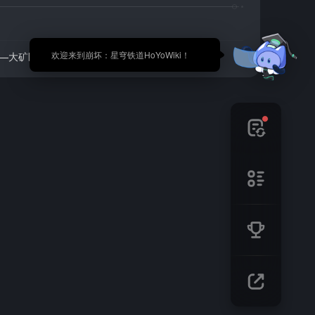
🎉 欢迎来到崩坏：星穹铁道HoYoWiki！
I—大矿区地图中拾取