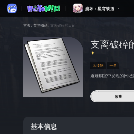
崩坏：星穹铁道
首页
/
背包物品
/
支离破碎的日记
支离破碎
阅读物
一星
避难硐室中发现的日记
故事
基本信息