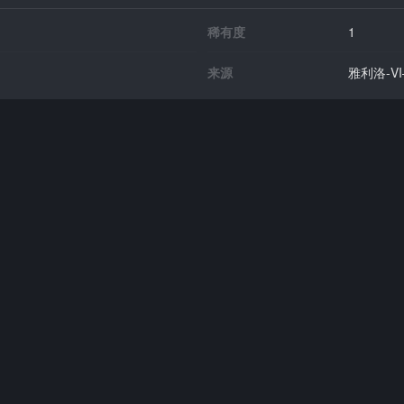
稀有度
1
来源
雅利洛-V