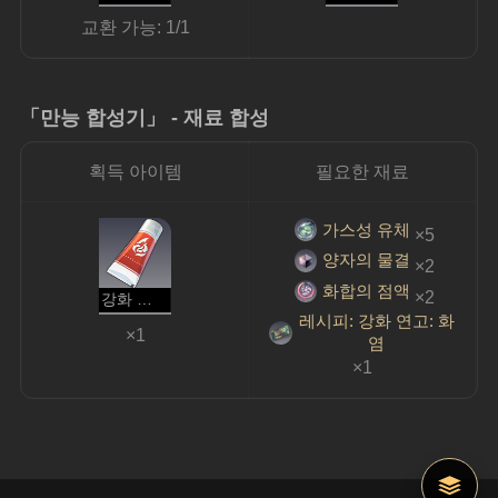
교환 가능: 1/1
「만능 합성기」 - 재료 합성
획득 아이템
필요한 재료
가스성 유체
×5
양자의 물결
×2
화합의 점액
×2
강화 연고: 화염
레시피: 강화 연고: 화
×1
염
×1