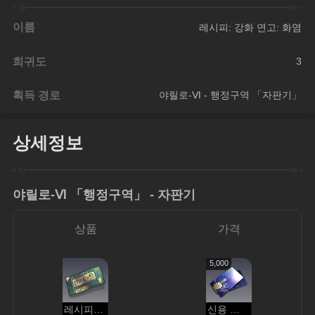
이름
레시피: 강화 연고: 화염
희귀도
3
획득 경로
야릴로-Ⅵ - 행정구역 「자판기」
상세정보
야릴로-Ⅵ 「행정구역」 - 자판기
상품
가격
5,000
레시피: 강화 연고: 화염
신용 포인트