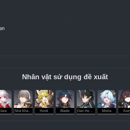
ạn
Nhân vật sử dụng đề xuất
lara
Nhà Khai Phá - Hủy Diệt
Hook
Blade
Dan Heng - Ẩm Nguyệt
Misha
Xue