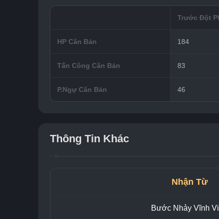
Trước Đột P
HP Căn Bản
184
Tấn Công Căn Bản
83
P.Ngự Căn Bản
46
Thông Tin Khác
Nhận Từ
Bước Nhảy Vĩnh V