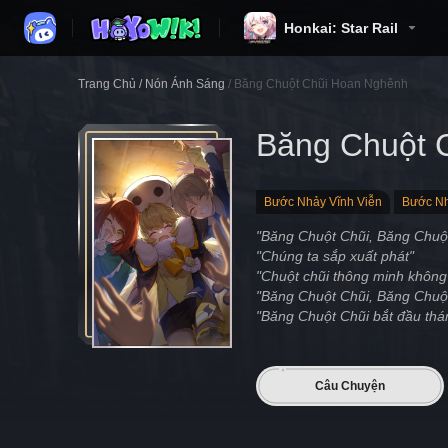
Honkai: Star Rail
Trang Chủ
/
Nón Ánh Sáng
/
Băng Chuột Chũi Hoan Nghênh
Băng Chuột 
Bước Nhảy Vĩnh Viễn
Bước Nh
"Băng Chuột Chũi, Băng Chuộ
"Chúng ta sắp xuất phát"
"Chuột chũi thông minh không
"Băng Chuột Chũi, Băng Chuộ
"Băng Chuột Chũi bắt đầu thá
Câu Chuyện