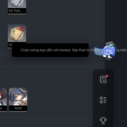
Vé Tinh Cầu
Vé Tinh Cầu Đặc Biệt
🎉 Chào mừng bạn đến với Honkai: Star Rail HoYoWiki! * Nội dung hi
yi
Yunli