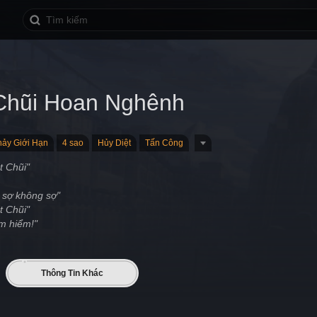
Chũi Hoan Nghênh
ảy Giới Hạn
4 sao
Hủy Diệt
Tấn Công
t Chũi"
 sợ không sợ"
t Chũi"
m hiểm!"
Thông Tin Khác