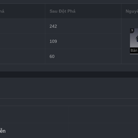
há
Sau Đột Phá
Nguyê
242
5
109
60
iễn