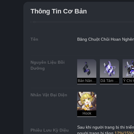
Thông Tin Cơ Bản
Tên
Băng Chuột Chũi Hoan Nghê
Nguyên Liệu Bồi
Dưỡng
Bản Năng Tranh Đoạt
Dã Tâm Xuyên Tạc
Nhân Vật Đại Diện
Hook
Sau khi người trang bị thi tr
Phiêu Lưu Kỳ Diệu
người trang bị tăng 
12%/15%