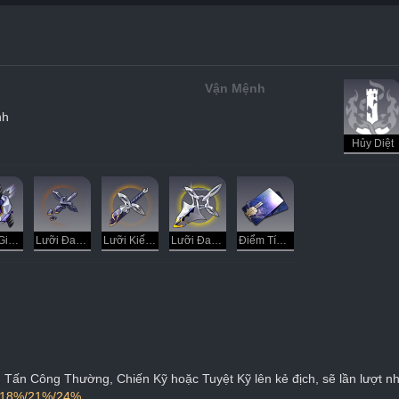
Vận Mệnh
nh
Hủy Diệt
Ý Chí Giẫm Đạp
Lưỡi Đao Tử Vong
Lưỡi Kiếm Vô Hồn
Lưỡi Đao Tịnh Thế
Điểm Tín Dụng
iển Tấn Công Thường, Chiến Kỹ hoặc Tuyệt Kỹ lên kẻ địch, sẽ lần lượt n
/18%/21%/24%
.