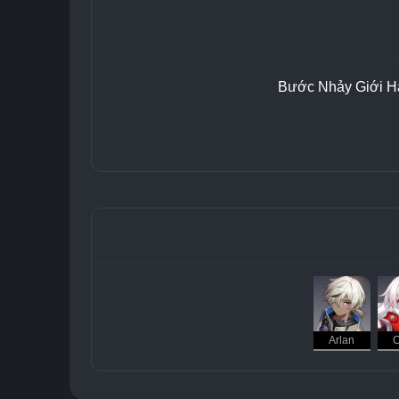
Bước Nhảy Giới H
Arlan
C