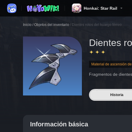
Honkai: Star Rail
Inicio
/
Objetos del inventario
/
Dientes rotos del huargo férreo
Dientes ro
Material de ascensión de
Fragmentos de dientes 
Historia
Información básica