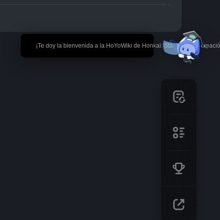
🎉 ¡Te doy la bienvenida a la HoYoWiki de Honkai: Star Rail! *La creaci