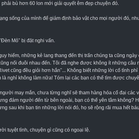
, phải bù hơn 60 lon mới giải quyết êm đẹp chuyện đó.
ạng sống của mình để giám định bảo vật cho mọi người đó, nhưn
"Đèn Mỏ" bị đặt nghi vấn.
uy hiểm, những kẻ lang thang đến thị trấn chúng ta cũng ngày
cũng nối đuôi nhau đến. Tôi đã nghe được không ít những câu 
ivet cũng đều giỏi hơn hắn"... Không biết những lời cố tình phỉ 
m là nghỉ không làm nữa! Tóm lại các bạn có thể tìm được chuyê
 người may mắn, chưa từng nghĩ sẽ tham hàng hóa cổ đại các vị
ưng đám người đến từ bên ngoài, bạn có thể yên tâm không? Họ
g sau khi bạn tin những lời nói đó, họ sẽ rộng rãi mua hết báu 
tuyệt tình, chuyện gì cũng có ngoại lệ.