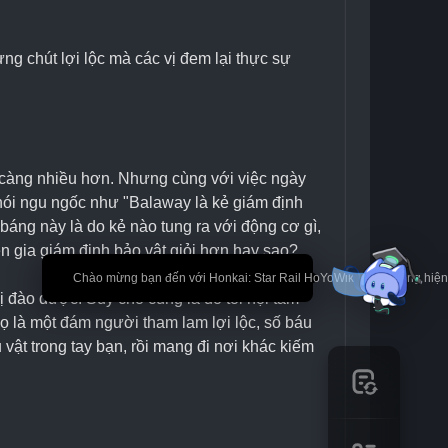
g chút lợi lộc mà các vị đem lại thực sự 
 càng nhiều hơn. Nhưng cùng với việc ngày 
nói ngu ngốc như "Balaway là kẻ giám định 
báng này là do kẻ nào tung ra với động cơ gì, 
n gia giám định bảo vật giỏi hơn hay sao?
🎉 Chào mừng bạn đến với Honkai: Star Rail HoYoWiki! * Nội dung hi
 đào được. Suy cho cùng là do tôi nội tâm 
 là một đám người tham lam lợi lộc, số báu 
vật trong tay bạn, rồi mang đi nơi khác kiếm 