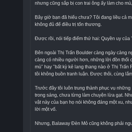
nhưng cũng sắp bị con trai ông ấy làm cho mù
Bây giờ bạn đã hiểu chưa? Tôi đang liều cả m
không đủ để điều trị tổn thương.
Được rồi, nói tiếp điểm thứ hai: Quyền uy của 
Bên ngoài Thị Trấn Boulder càng ngày càng ng
càng có nhiều người hơn, những lời đồn thổi 
mù" hay "bất kỳ kẻ lang thang nào ở Thị Trấn R
tôi không buồn tranh luận. Được thôi, cùng lắ
Trước đây tôi luôn trung thành phục vụ những
trong sáng, chưa từng làm chuyện lừa gạt. Nh
vật này của bạn họ nói không đáng một xu, nhưn
lời một vố.
Nhưng, Balaway Đèn Mỏ cũng không phải người 