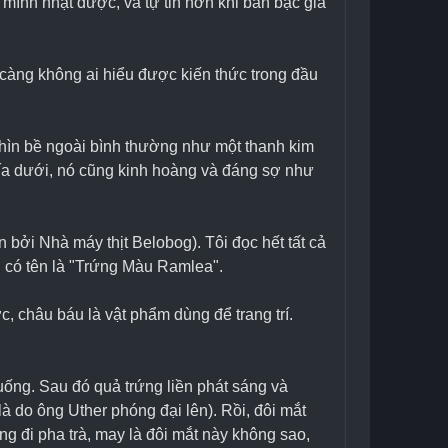
mình nhặt được, và tự tin hơn khi bàn bạc giá 
 càng không ai hiểu được kiến thức trong đầu 
nhìn bề ngoài bình thường như một thanh kim 
hía dưới, nó cũng kinh hoàng và đáng sợ như 
n bởi Nhà máy thịt Belobog). Tôi đọc hết tất cả 
áu có tên là "Trứng Màu Ramlea".
, châu báu là vật phẩm dùng để trang trí. 
uống. Sau đó quả trứng liền phát sáng và 
 do ông Uther phóng đại lên). Rồi, đôi mắt 
ang đi pha trà, may là đôi mắt này không sao, 