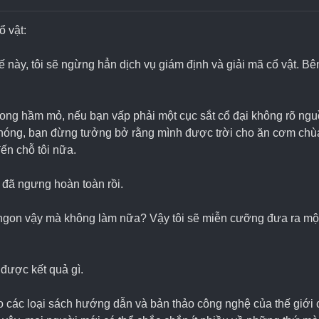
 vật:
huế này, tôi sẽ ngừng hẳn dịch vụ giám định và giải mã cổ vật. B
trong hầm mỏ, nếu bạn vấp phải một cục sắt cổ đại không rõ ngu
nóng, bạn đừng tưởng bở rằng mình được trời cho ăn cơm chùa
ến chỗ tôi nữa.
i đã ngưng hoàn toàn rồi.
gon vậy mà không làm nữa? Vậy tôi sẽ miễn cưỡng đưa ra một câ
được kết quả gì.
o các loại sách hướng dẫn và bản thảo công nghệ của thế giới c