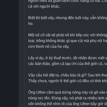
người hiểu và giám định chức năng cổ vật. Có 
cả với người khác.
Biết thì biết vậy, nhưng đến tuổi này, vẫn kh
họ.
Một số cổ vật sẽ phát nổ khi tiếp xúc với khô
loại, trông không khác gì que củi mà phụ nữ 
cơn thịnh nộ của họ vậy.
Lấy ví dụ, ở kỳ thuế trước, tôi nhận được một v
các bản thảo, gồm cả tạp chí của thế giới cũ, 
Vậy câu hỏi đặt ra, châu báu là gì? Sau khi th
Thấy chưa, người ở thế giới cũ đều có tính khí
Ông Uther cầm quả trứng nóng này và gõ vào nó
nóng rực lên. Đúng vậy, nó phát ra nhiều ánh 
vốn không thể nhìn rõ của ông Uther bây giờ đã 