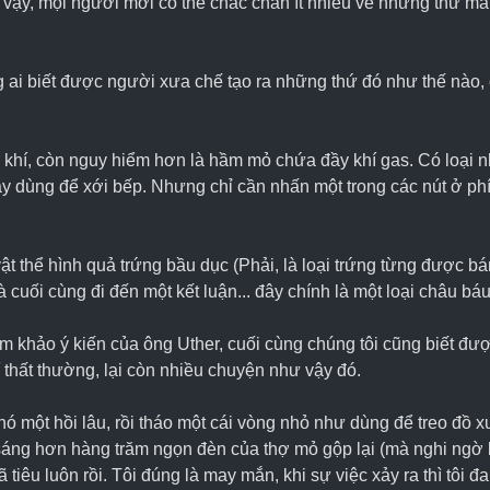
vậy, mọi người mới có thể chắc chắn ít nhiều về những thứ mà 
ông ai biết được người xưa chế tạo ra những thứ đó như thế nào,
ng khí, còn nguy hiểm hơn là hầm mỏ chứa đầy khí gas. Có loại 
hay dùng để xới bếp. Nhưng chỉ cần nhấn một trong các nút ở p
ật thể hình quả trứng bầu dục (Phải, là loại trứng từng được bá
và cuối cùng đi đến một kết luận... đây chính là một loại châu b
am khảo ý kiến của ông Uther, cuối cùng chúng tôi cũng biết được
 thất thường, lại còn nhiều chuyện như vậy đó.
 một hồi lâu, rồi tháo một cái vòng nhỏ như dùng để treo đồ x
sáng hơn hàng trăm ngọn đèn của thợ mỏ gộp lại (mà nghi ngờ là
tiêu luôn rồi. Tôi đúng là may mắn, khi sự việc xảy ra thì tôi đ