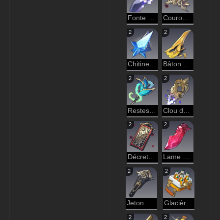
Fonte du néant
Couronne d'or de l'ombre révolue
2
2
Chitine gelée
Bâton de foudre du métamorphe
2
2
Restes de l’Entité transcendantale
Clou du singe
2
2
Décret de censure
Lame en acier brûlant
2
2
Jeton de l'au-delà
Glacière onirique
2
2