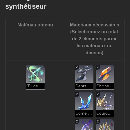
synthétiseur
Matériau obtenu
Matériaux nécessaires
(Sélectionnez un total 
de 2 éléments parmi 
les matériaux ci-
dessus)
2
2
Œil de la tempête
Dents brisées du loup de fer
Chitine endothermique
2
2
Corne des neiges
Couronne d'éclair de l'ombre révolue
2
2