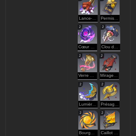
Lance-flammes onirique
Permis de travail de la CPI
2
2
Cœur enragé
Clou du cercueil de la bête
2
2
Verre des années folles
Mirage harmonieux
2
2
Lumière de lune voilée
Présage du Conflit
2
2
Bourgeon du crépuscule
Caillot invasif