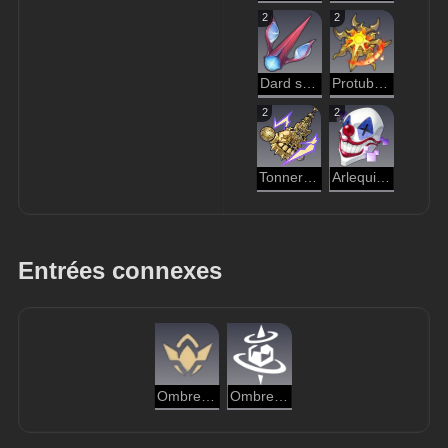
2
2
Dard sectionné de sirène
Protubérance solaire éclatante
2
2
Tonnerre grondant
Arlequin ricaneur
Entrées connexes
Ombre stagnante
Ombre stagnante