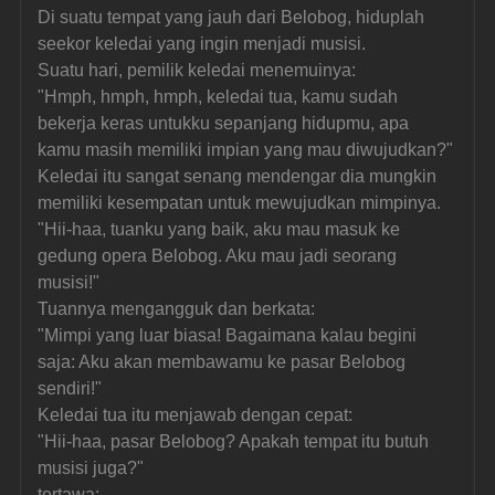
Di suatu tempat yang jauh dari Belobog, hiduplah 
seekor keledai yang ingin menjadi musisi.
Suatu hari, pemilik keledai menemuinya:
"Hmph, hmph, hmph, keledai tua, kamu sudah 
bekerja keras untukku sepanjang hidupmu, apa 
kamu masih memiliki impian yang mau diwujudkan?"
Keledai itu sangat senang mendengar dia mungkin 
memiliki kesempatan untuk mewujudkan mimpinya.
"Hii-haa, tuanku yang baik, aku mau masuk ke 
gedung opera Belobog. Aku mau jadi seorang 
musisi!"
Tuannya mengangguk dan berkata:
"Mimpi yang luar biasa! Bagaimana kalau begini 
saja: Aku akan membawamu ke pasar Belobog 
sendiri!"
Keledai tua itu menjawab dengan cepat:
"Hii-haa, pasar Belobog? Apakah tempat itu butuh 
musisi juga?"
tertawa: