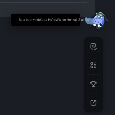
🎉 Seja bem-vindo(a) a HoYoWiki de Honkai: Star Rail!