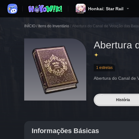
Honkai: Star Rail
INÍCIO
/
Itens do Inventário
/
Abertura do Canal de Votação das Bat
Abertura 
1 estrelas
Abertura do Canal de 
História
Informações Básicas