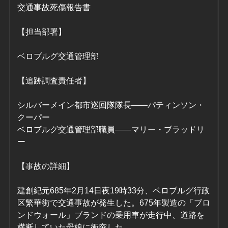
交通事故死傷報告書
【担当部署】
ベロブルグ交通管理部
【追跡調査責任者】
シルバーメイン都市巡回隊隊長――パティンソン・
クーパー
ベロブルグ交通管理部職員――マリー・ブラッドリ
ー
【事故の詳細】
建創紀元685年2月14日夜19時33分、ベロブルグ行政
区繁華街で交通事故が発生した。675年製造の「ブロ
ンドウォール」ブランドの乗用車が走行中、道路を
横断していた母娘に衝突した。