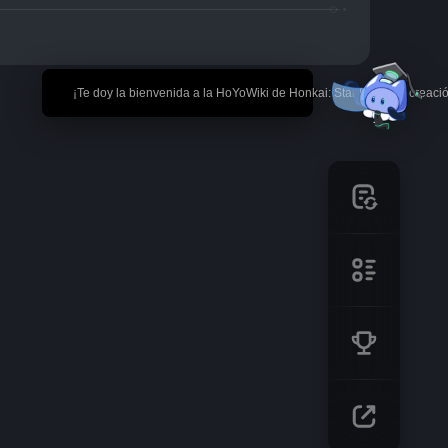
🎉 ¡Te doy la bienvenida a la HoYoWiki de Honkai: Star Rail! *La creaci