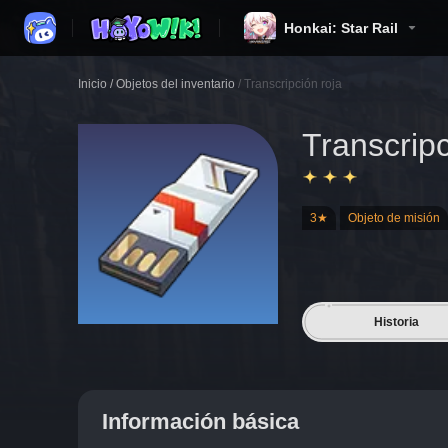
Honkai: Star Rail
Inicio
/
Objetos del inventario
/
Transcripción roja
Transcripc
3★
Objeto de misión
Historia
Información básica