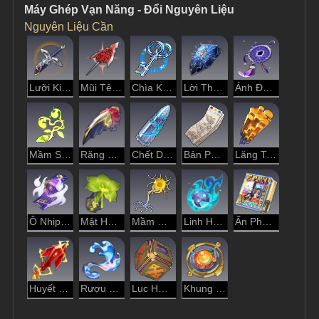
Máy Ghép Vạn Năng - Đổi Nguyên Liệu
Nguyên Liệu Cần
Lưỡi Kiếm Vô Hồn
Mũi Tên Diệt Quỷ
Chìa Khóa Tri Thức
Lời Thề Sắt Lạnh
Ánh Đen Hư Không
Mầm Sống
Răng Sói Độc
Chết Do Số Trời
Bản Phác Thảo Nét Động
Lăng Tinh Sao Băng
Ô Nhịp Thiên Không
Mật Hoa Sinh Trưởng
Mầm Cây Mana
Linh Hồn Tinh Hỏa
Ấn Phẩm Kỷ Niệm Series "Tàu Bông"
Huyết Phách Chiến Hồn
Rượu Phagousa
Lục Hợp, Chiếu Vua Bắt Xe
Khung Tinh Hệ