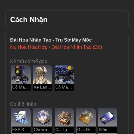
Cách Nhận
Đài Hoa Nhân Tạo - Trụ Sở Máy Móc
Nụ Hoa Hòa Hợp - Đài Hoa Nhân Tạo (Đỏ)
Kẻ thù có thể gặp
Cỗ Máy Tự Động - Bọ Cánh Cứng
Kẻ Lang Thang
Cỗ Máy Tự Động - Nhền Nhện
Có thể nhận
EXP Khai Phá
Chương Nhạc Chòm Sao
Ca Tụng Gia Tộc
Giai Điệu Hài Hòa
Điểm Tín Dụng