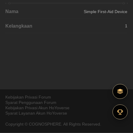
Nama
Simple First-Aid Device
Kelangkaan
1
Kebijakan Privasi Forum
Syarat Penggunaan Forum
Kebijakan Privasi Akun HoYoverse
Syarat Layanan Akun HoYoverse
Copyright © COGNOSPHERE. All Rights Reserved.