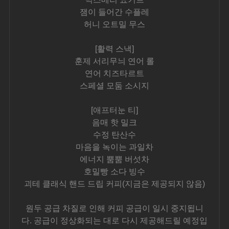
잼이 들어간 수플레
허니 오트밀 무스
[활력 스낵]
훈제 서리무늬 연어 롤
연어 치즈타르트
스페셜 모둠 소시지
[애프터눈 티]
음매 핫 밀크
수정 탄산수
마음을 녹이는 과일차
에너지 뿜뿜 버섯차
호밀빵 소다 빙수
괴테 클래식 핸드 드립 커피(지금은 제공되지 않음)
원두 공급 차질로 인해 커피 공급이 일시 중지됩니
다. 공급이 정상화되는 대로 다시 제공해드릴 예정입