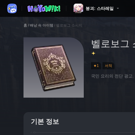
붕괴: 스타레일
홈
/
배낭 속 아이템
/
벨로보그 소시지
벨로보그 
★1
서적
국민 요리의 전단 광고
기본 정보