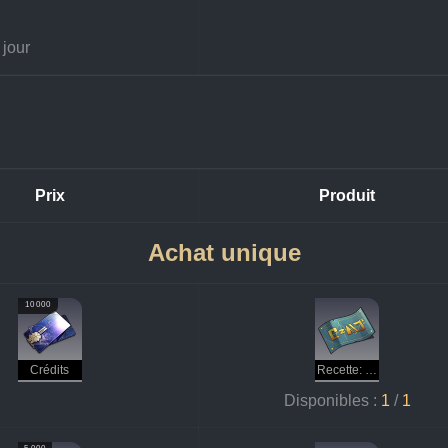
 jour
Prix
Produit
Achat unique
10 000
Crédits
Recette: pâte de renforcement (imaginaire)
Disponibles : 
1
 / 
1