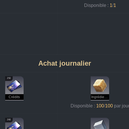
Disponible : 
1
/
1
Achat journalier
250
Crédits
Ingrédients de base
Disponible : 
100
/
100 
par jou
260