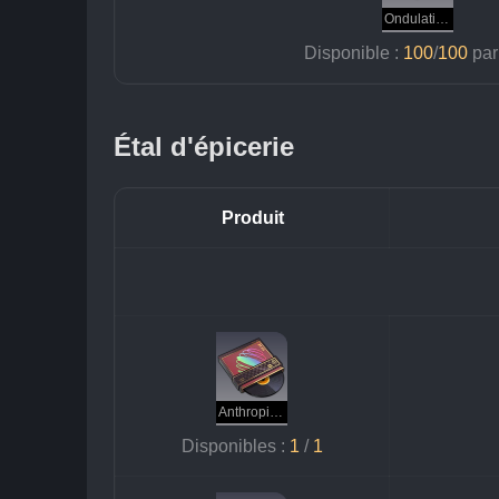
Ondulations quantiques
Disponible : 
100
/
100 
par
Étal d'épicerie
Produit
Anthropic Domain
Disponibles : 
1
 / 
1