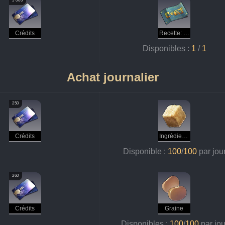
5 000
Crédits
Recette: pâte de renforcement (foudre)
Disponibles : 
1
 / 
1
Achat journalier
250
Crédits
Ingrédients de base
Disponible : 
100
/
100 
par jou
260
Crédits
Graine
Disponibles : 
100
/
100 
par jou