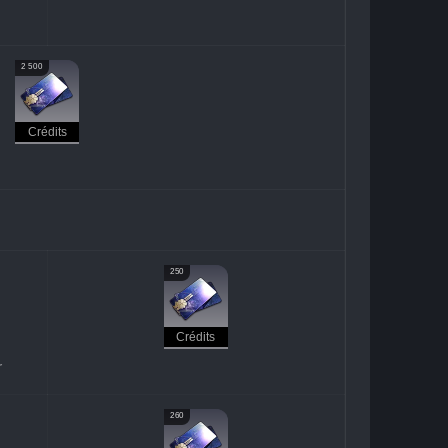
2 500
Crédits
250
Crédits
r
260