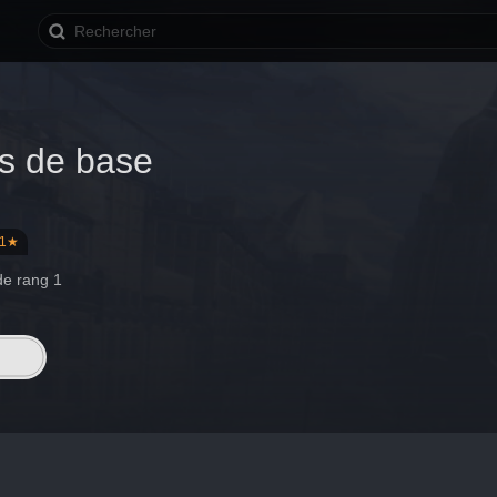
ts de base
1★
de rang 1