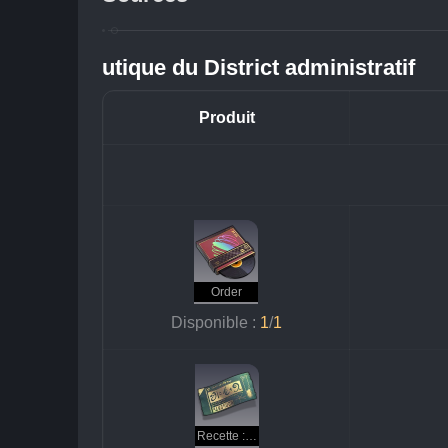
utique du District administratif
Produit
Order
Disponible : 
1
/
1
Recette : pâte de renforcement de la glace