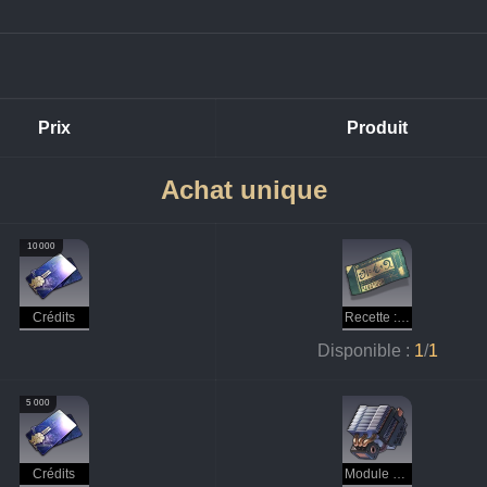
Prix
Produit
Achat unique
10 000
Crédits
Recette : pâte de renforcement physique
Disponible : 
1
/
1
5 000
Crédits
Module de langue