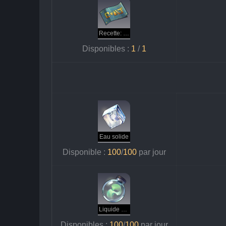
Recette: pâte de renforcement (vent)
Disponibles : 
1
 / 
1
Eau solide
Disponible : 
100
/
100 
par jour
Liquide gazeux
Disponibles : 
100
/
100 
par jour