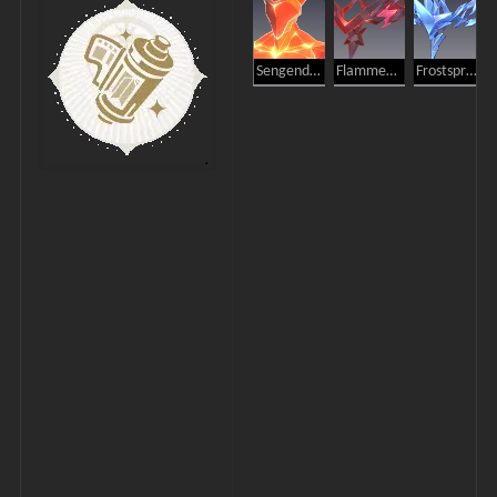
Sengender Schattenwandler
Flammenspross
Frostspross