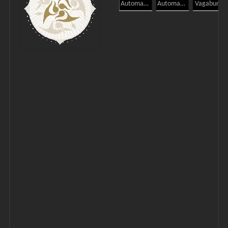
Automaton-Käfer
Automaton-Spinne
Vagabund