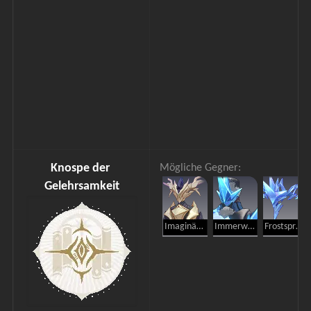
Knospe der 
Mögliche Gegner:
Gelehrsamkeit
Imaginärer Weber
Immerwinter-Schattenwandler
Frostspross