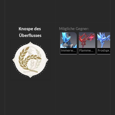
Knospe des 
Mögliche Gegner:
Überflusses
Immerwinter-Schattenwandler
Flammenspross
Frostspross