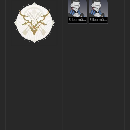
Silbermähnen-Soldat
Silbermähnen-Bogenschütze