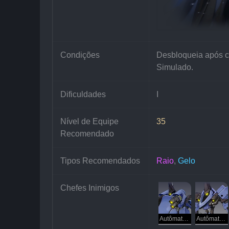
Condições
Desbloqueia após c
Simulado.
Dificuldades
I
Nível de Equipe 
35
Recomendado
Tipos Recomendados
Raio
, 
Gelo
Chefes Inimigos
Autômato Ursino
Autômato Lupino