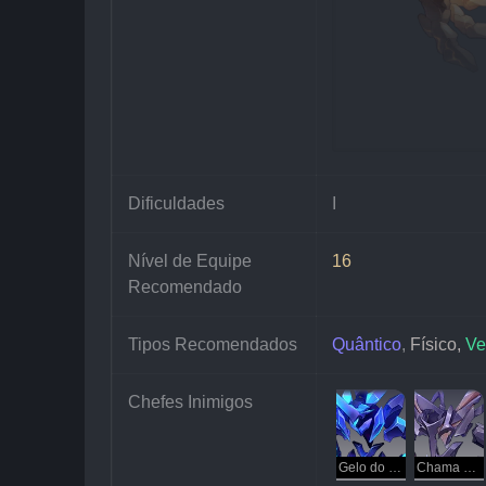
Dificuldades
I
Nível de Equipe 
16
Recomendado
Tipos Recomendados
Quântico
, 
Físico, 
Ve
Chefes Inimigos
Gelo do Espaço Sideral
Chama do Espaço Sideral