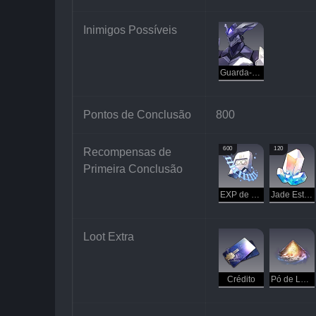
Inimigos Possíveis
Guarda-Vazio: Pisoteador
Pontos de Conclusão
800
600
120
Recompensas de 
Primeira Conclusão
EXP de Exploração
Jade Estelar
Loot Extra
Crédito
Pó de Luz Perdido