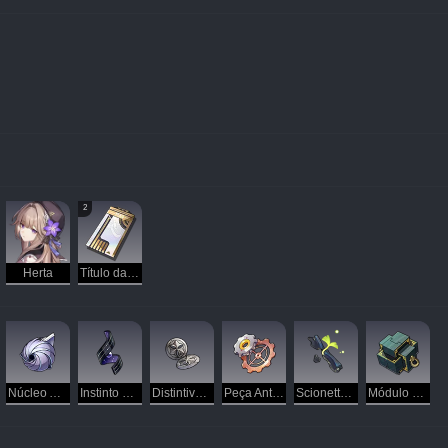
2
Herta
Título da Herta
Núcleo Apagado
Instinto de Ladrão
Distintivo de Guarda Crinalva
Peça Antiga
Scionette Imortal
Módulo de Atífice