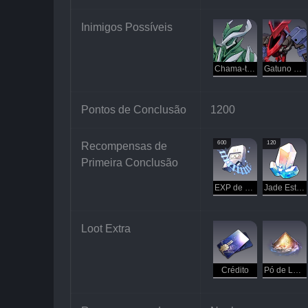
Inimigos Possíveis
Chama-tempestades
Gatuno Flamejante
Pontos de Conclusão
1200
600
120
Recompensas de 
Primeira Conclusão
EXP de Exploração
Jade Estelar
Loot Extra
Crédito
Pó de Luz Perdido