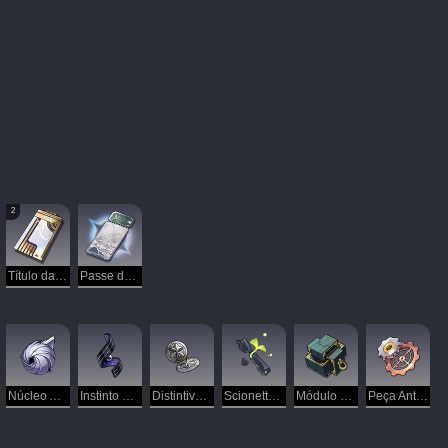
2
Título da Herta
Passe de Star Rail
Núcleo Apagado
Instinto de Ladrão
Distintivo de Guarda Crinalva
Scionette Imortal
Módulo de Atífice
Peça Antiga