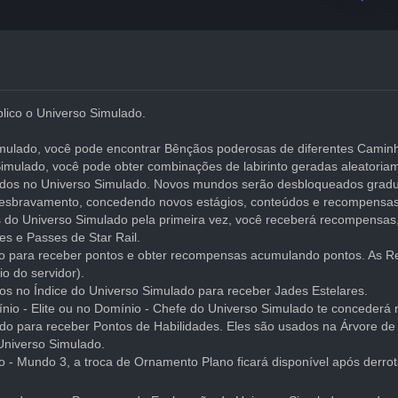
plico o Universo Simulado.
mulado, você pode encontrar Bênçãos poderosas de diferentes Caminho
imulado, você pode obter combinações de labirinto geradas aleatoriam
dos no Universo Simulado. Novos mundos serão desbloqueados gradua
esbravamento, concedendo novos estágios, conteúdos e recompensas
s do Universo Simulado pela primeira vez, você receberá recompensas,
es e Passes de Star Rail.
do para receber pontos e obter recompensas acumulando pontos. As 
o do servidor).
os no Índice do Universo Simulado para receber Jades Estelares.
ínio - Elite ou no Domínio - Chefe do Universo Simulado te concederá
do para receber Pontos de Habilidades. Eles são usados na Árvore de 
Universo Simulado.
do - Mundo 3, a troca de Ornamento Plano ficará disponível após derrot