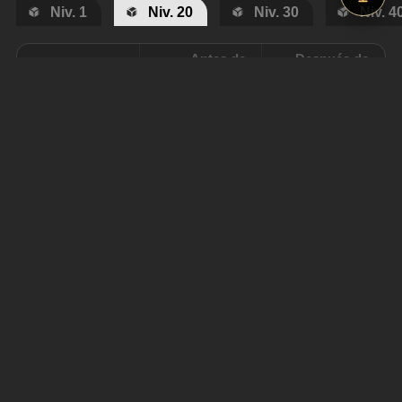
Niv. 1
Niv. 20
Niv. 30
Niv. 4
Antes de
Después de
ascender
ascender
Vida Base
166
218
ATQ Básico
83
109
DEF Base
57
75
Material de ascensión
6
4000
Instinto del ladrón
Crédito