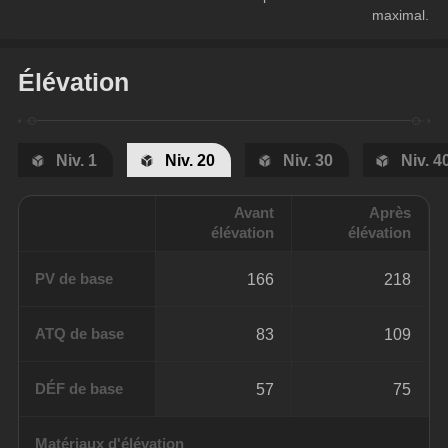
maximal.
Élévation
Niv. 1
Niv. 20
Niv. 30
Niv. 4
Avant
Après
élévation
élévation
PV de base
166
218
ATQ de base
83
109
DÉF de base
57
75
Matériaux d'élévation