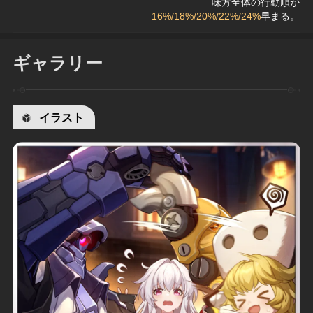
味方全体の行動順が
16%/18%/20%/22%/24%
早まる。
ギャラリー
イラスト