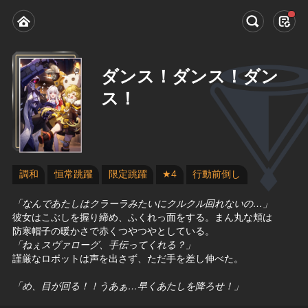
ダンス！ダンス！ダン
ス！
調和
恒常跳躍
限定跳躍
★4
行動前倒し
「なんであたしはクラーラみたいにクルクル回れないの…」
彼女はこぶしを握り締め、ふくれっ面をする。まん丸な頬は
防寒帽子の暖かさで赤くつやつやとしている。
「ねぇスヴァローグ、手伝ってくれる？」
謹厳なロボットは声を出さず、ただ手を差し伸べた。
「め、目が回る！！うあぁ…早くあたしを降ろせ！」