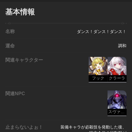
基本情報
名称
ダンス！ダンス！ダンス！
運命
調和
関連キャラクター
フック
クラーラ
関連NPC
スヴァローグ
止まらないよぉ！
装備キャラが必殺技を発動した後、