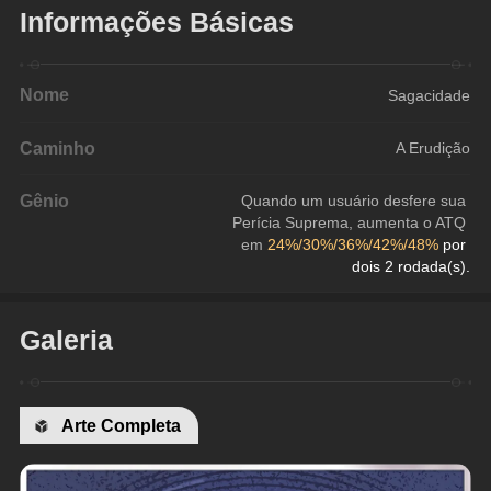
Informações Básicas
Nome
Sagacidade
Caminho
A Erudição
Gênio
Quando um usuário desfere sua 
Perícia Suprema, aumenta o ATQ 
em 
24%/30%/36%/42%/48% 
por 
dois 2 rodada(s).
Galeria
Arte Completa