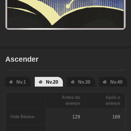
Ascender
Nv.1
Nv.20
Nv.30
Nv.40
Antes do
Após o
avanço
avanço
Vida Básica
129
169