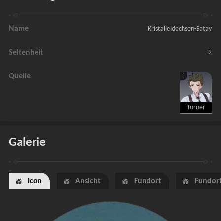
Name
Kristalleidechsen-Satay
Seltenheit
2
1
Quelle
Turner
Galerie
Icon
Ansicht
Fundort
Fundort