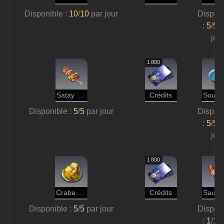
Disponible : 
10
/
10 
par jour
Disponi
: 
5
/
5 
p
jou
1 800
Satay de lézard de cristal
Crédits
Disponible : 
5
/
5 
par jour
Disponi
: 
5
/
5 
p
jou
1 800
Crabe de roche frit
Crédits
Disponible : 
5
/
5 
par jour
Disponi
: 
1
/
1 
p