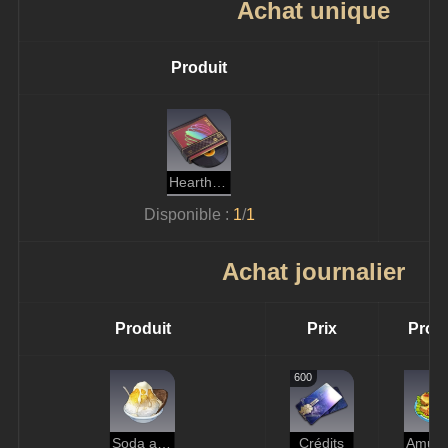
Achat unique
Produit
Hearthfire
Disponible : 
1
/
1
Achat journalier
Produit
Prix
Produ
600
Soda au pain de seigle glacé
Crédits