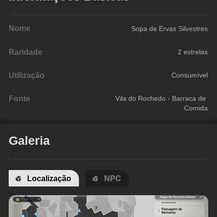
Nome
Sopa de Ervas Silvestres
Raridade
2 estrelas
Utilização
Consumível
Fonte
Vila do Rochedo - Barraca de 
Comida
Galeria
Localização
NPC