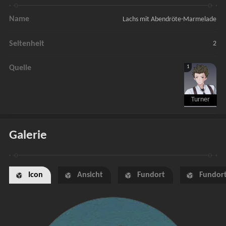
Name
Lachs mit Abendröte-Marmelade
Seltenheit
2
1
Quelle
Turner
Galerie
Icon
Ansicht
Fundort
Fundort