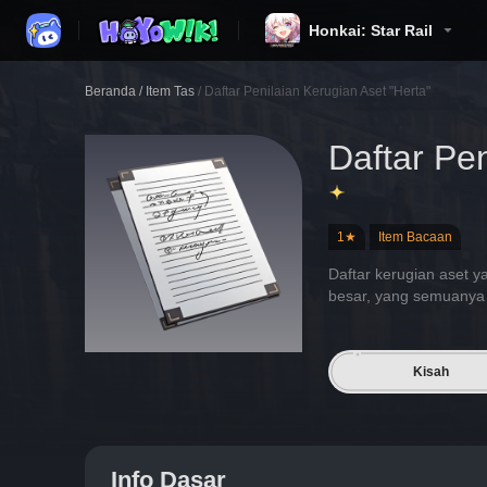
Honkai: Star Rail
Beranda
/
Item Tas
/
Daftar Penilaian Kerugian Aset "Herta"
Daftar Pen
1★
Item Bacaan
Daftar kerugian aset 
besar, yang semuanya 
Kisah
Info Dasar