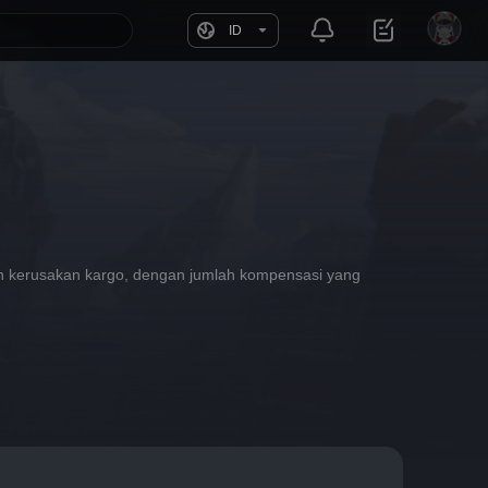
ID
an kerusakan kargo, dengan jumlah kompensasi yang 