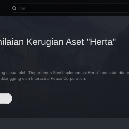
ilaian Kerugian Aset "Herta"
yang dibuat oleh "Departemen Seni Implementasi Herta" mencatat ribu
ditanggung oleh Interastral Peace Corporation.