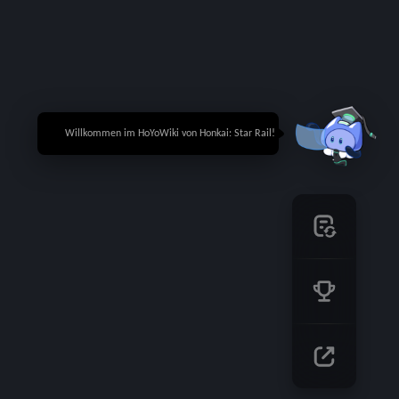
🎉 Willkommen im HoYoWiki von Honkai: Star Rail!