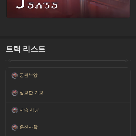
트랙 리스트
궁관부앙
정교한 기교
사슴 사냥
운진사합