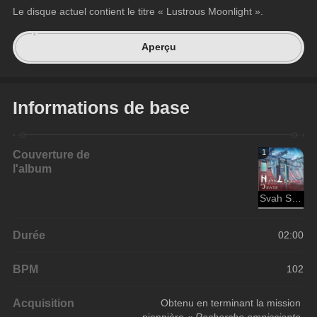
Le disque actuel contient le titre « Lustrous Moonlight ».
Aperçu
Informations de base
Couverture de
1
l'album
Svah Sanishyu
Durée
02:00
BPM
102
Acquisition
Obtenu en terminant la mission 
pionnière 
« Recherche omnisciente 