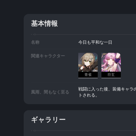
基本情報
名称
今日も平和な一日
関連キャラクター
青雀
符玄
戦闘に入った後、装備キャラの
風雨、間もなく至る
トされる。
ギャラリー