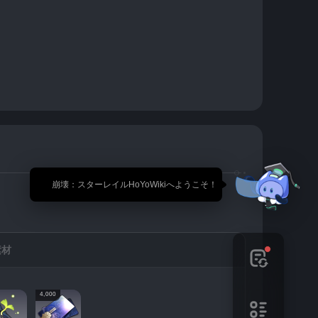
🎉 崩壊：スターレイルHoYoWikiへようこそ！
素材
4,000