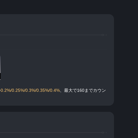
+
0.2%/0.25%/0.3%/0.35%/0.4%
、最大で160までカウン