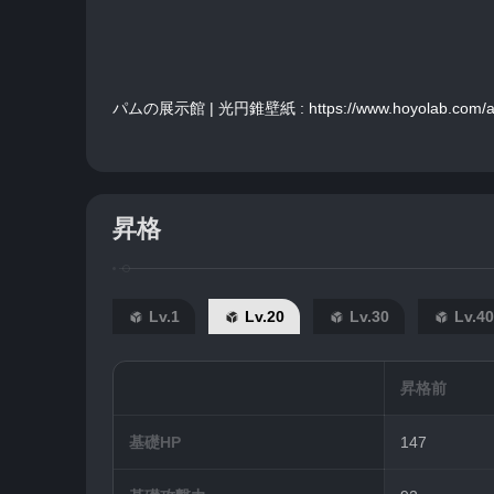
パムの展示館 | 光円錐壁紙 : https://www.hoyolab.com/art
昇格
Lv.1
Lv.20
Lv.30
Lv.40
昇格前
基礎HP
147