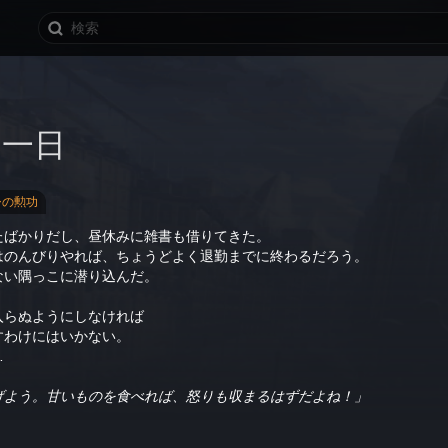
な一日
シの勲功
たばかりだし、昼休みに雑書も借りてきた。
はのんびりやれば、ちょうどよく退勤までに終わるだろう。
ない隅っこに潜り込んだ。
入らぬようにしなければ
すわけにはいかない。
…
げよう。甘いものを食べれば、怒りも収まるはずだよね！」