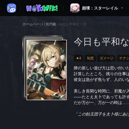
崩壊：スターレイル
ホームページ
/
光円錐
/
今日も平和な一日
今日も平和
★4
知恵
ダメージ
ナナ
牌の新しい遊び方は思い付い
計算したところ、残りの仕事
彼女は急がず焦らず、人のい
美しき長閑な時間に、邪魔が
——たとえ太卜であっても許
だが万が一、万が一の時は…
「この飴玉団子を太卜様にあ