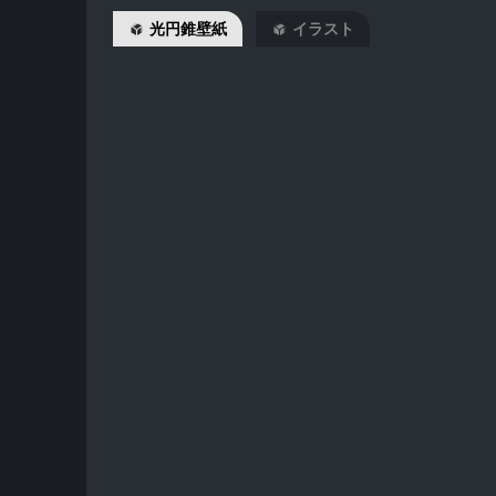
光円錐壁紙
イラスト