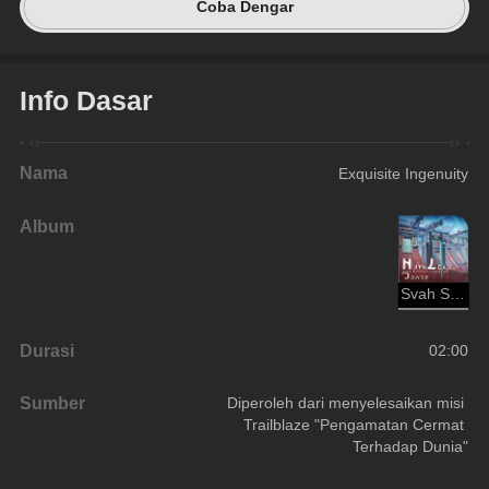
Coba Dengar
Info Dasar
Nama
Exquisite Ingenuity
Album
Svah Sanishyu
Durasi
02:00
Sumber
Diperoleh dari menyelesaikan misi 
Trailblaze "Pengamatan Cermat 
Terhadap Dunia"