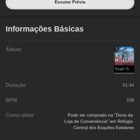
Escutar Prévia
Informações Básicas
Álbum
1
Svah Sanishyu
Duração
01:44
BPM
108
Como obter
Pode ser comprado na "Dona da 
Loja de Conveniência" em Refúgio 
Central dos Esquifes Estelares