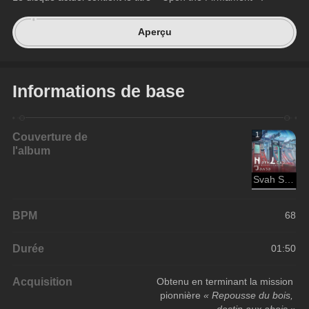
Aperçu
Informations de base
Couverture de
1
l'album
Svah Sanishyu
BPM
68
Durée
01:50
Acquisition
Obtenu en terminant la mission 
pionnière 
« Repousse du bois, 
destin aux abois »