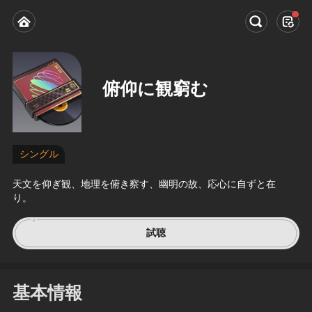
俯仰に観窮む
シングル
天文を仰ぎ観、地理を俯き察す、幽明の故、応心に自ずと在
り。
試聴
基本情報