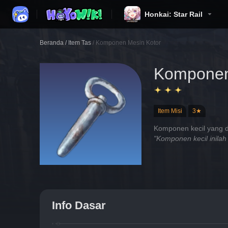
Honkai: Star Rail
Beranda
/
Item Tas
/
Komponen Mesin Kotor
Komponen
Item Misi
3★
Komponen kecil yang di
"Komponen kecil inil
Info Dasar