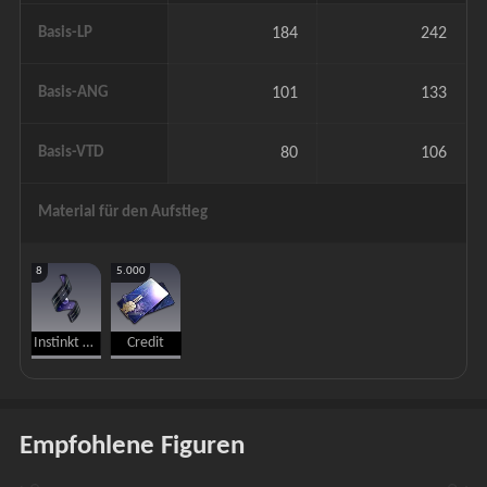
Basis-LP
184
242
Basis-ANG
101
133
Basis-VTD
80
106
Material für den Aufstieg
8
5.000
Instinkt des Diebes
Credit
Empfohlene Figuren