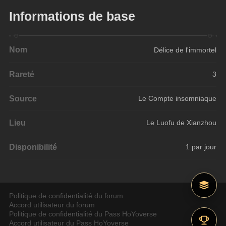
Informations de base
Nom
Délice de l'immortel
Rareté
3
Source
Le Compte insomniaque
Lieu
Le Luofu de Xianzhou
Disponibilité
1 par jour
Politique de confidentialité du forum
Accord utilisateur du forum
Politique de confidentialité du Pass HoYoverse
Accord utilisateur du Pass HoYoverse