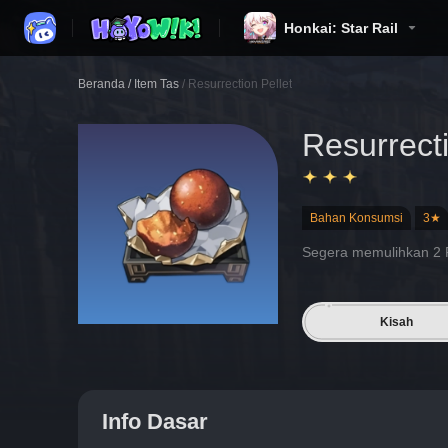
Honkai: Star Rail
Beranda
/
Item Tas
/
Resurrection Pellet
Resurrecti
Bahan Konsumsi
3★
Segera memulihkan 2 P
Kisah
Info Dasar