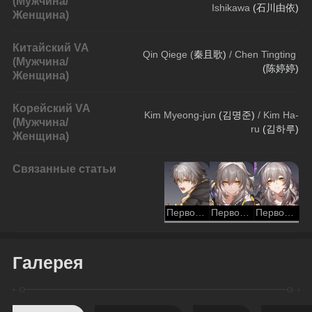
(Мужчина/
Ishikawa 
(石川由依)
Женщина)
Китайский VA
Qin Qiege (
秦且歌) 
/ Chen Tingting 
(Мужчина/
(
陈婷婷
)
Женщина)
Корейский VA
Kim Myeong-jun 
(
김명준) 
/ Kim Ha-
(Мужчина/
ru
 (
김하루)
Женщина)
Связанные статьи
Первопроходец (Сохранение)
Первопроходец (Гармония)
Первопроходец (Память)
Галерея