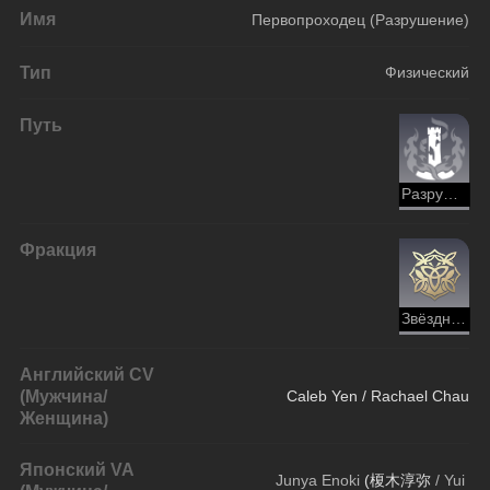
Имя
Первопроходец (Разрушение)
Тип
Физический
Путь
Разрушение
Фракция
Звёздный экспресс (Освоение)
Английский СV
(Мужчина/
Caleb Yen / Rachael Chau
Женщина)
Японский VA
Junya Enoki 
(榎木淳弥
 / Yui 