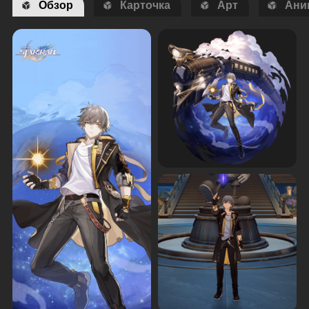
Обзор
Карточка
Арт
Ани