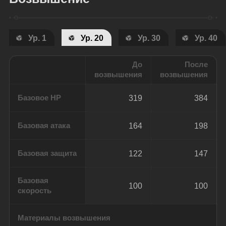
Ур. 1
Ур. 20
Ур. 30
Ур. 40
До
После
возвышения
возвышения
Базовое HP
319
384
Базовая атака
164
198
Базовая защита
122
147
Базовая
100
100
скорость
Материалы возвышения