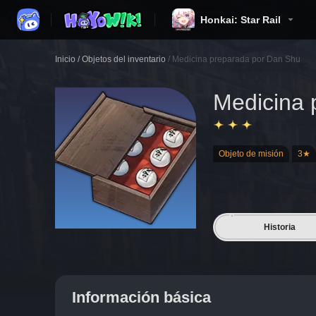
Honkai: Star Rail
Inicio
/
Objetos del inventario
/
Medicina preparada por Dan Shu
Medicina 
Objeto de misión
3★
Historia
Información básica