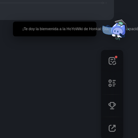
🎉 ¡Te doy la bienvenida a la HoYoWiki de Honkai: Star Rail! *La creaci