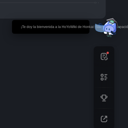
🎉 ¡Te doy la bienvenida a la HoYoWiki de Honkai: Star Rail! *La creaci