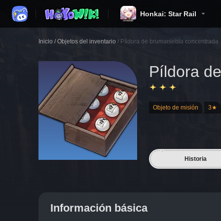
Honkai: Star Rail
Inicio
/
Objetos del inventario
/
Píldora de brumaniebla concentrada
Píldora d
Objeto de misión
3★
Historia
Información básica